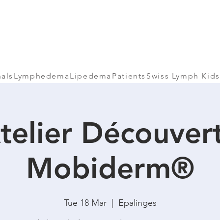
nals
Lymphedema
Lipedema
Patients
Swiss Lymph Kids
telier Découver
Mobiderm®
Tue 18 Mar
  |  
Epalinges