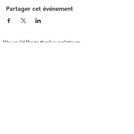
Partager cet événement
We would like to thank our platinum
partners for their support.