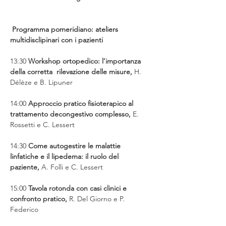
Programma pomeridiano: ateliers 
multidisclipinari con i pazienti
13:30 
Workshop ortopedico: l’importanza 
della corretta  rilevazione delle misure, 
H. 
Délèze e B. Lipuner
14:00 
Approccio pratico fisioterapico al 
trattamento decongestivo complesso, 
E. 
Rossetti e C. Lessert
14:30 
Come autogestire le malattie 
linfatiche e il lipedema: il ruolo del 
paziente, 
A. Folli e C. Lessert
15:00 
Tavola rotonda con casi clinici e 
confronto pratico, 
R. Del Giorno e P. 
Federico  