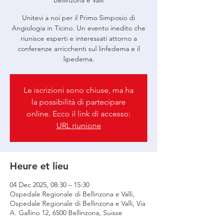
Bellinzona e Valli
Unitevi a noi per il Primo Simposio di
Angiologia in Ticino. Un evento inedito che
riunisce esperti e interessati attorno a
conferenze arricchenti sul linfedema e il
lipedema.
Le iscrizioni sono chiuse, ma ha
la possibilità di partecipare
online. Ecco il link di accesso:
URL riunione
Heure et lieu
04 Dec 2025, 08:30 – 15:30
Ospedale Regionale di Bellinzona e Valli,
Ospedale Regionale di Bellinzona e Valli, Via
A. Gallino 12, 6500 Bellinzona, Suisse