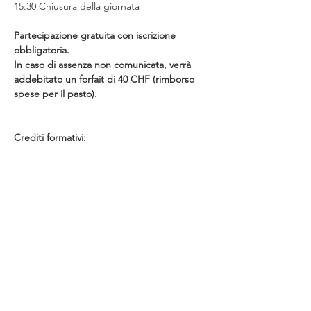
15:30 Chiusura della giornata
Partecipazione gratuita con iscrizione 
obbligatoria.
In caso di assenza non comunicata, verrà 
addebitato un forfait di 40 CHF (rimborso 
spese per il pasto).
Crediti formativi:
Società Svizzera di Angiologia, SGA-SSA, 5 
crediti
Società Svizzera di Medicina Interna 
Generale, SSMIG, 5 crediti
Physioswiss, 5 punti
ORS, 5 crediti
Abbiamo raggiunto il numero massimo di 
partecipanti, ma ha comunque la possibilità 
di partecipare online. Si iscriva alla lista 
d’attesa per poter ricevere il suo attestato 